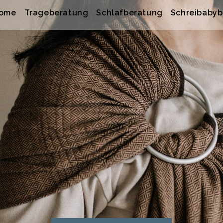
ome
Trageberatung
Schlafberatung
Schreibaby